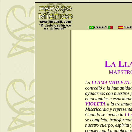
L
L
A
L
MAESTRO
La
LLAMA VIOLETA
e
concedió a la humanidad.
ayudarnos con nuestros p
emocionales e espiritual
VIOLETA
a la trasmuta
Misericordia y representa
Cuando se invoca la
LL
se completa, transforma
nuestro cuerpo, espíritu 
conciencia. La applicaci