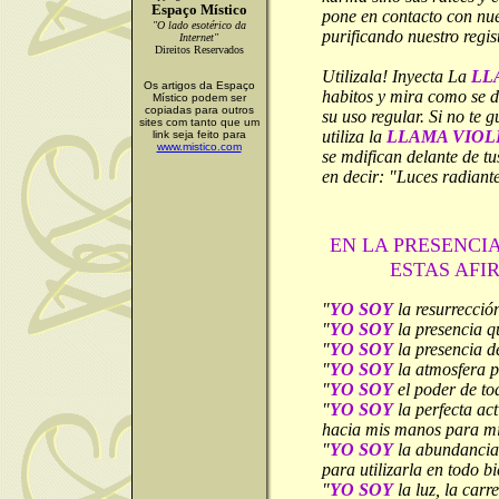
Espaço Místico
pone en contacto con nu
"O lado esotérico da
purificando nuestro regis
Internet"
Direitos Reservados
Utilizala! Inyecta La
LL
Os artigos da Espaço
habitos y mira como se 
Místico podem ser
copiadas para outros
su uso regular. Si no te g
sites com tanto que um
utiliza la
LLAMA VIOL
link seja feito para
www.mistico.com
se mdifican delante de tu
en decir: "Luces radiante
EN LA PRESENCIA
ESTAS AFI
"
YO SOY
la resurrección
"
YO SOY
la presencia q
"
YO SOY
la presencia d
"
YO SOY
la atmosfera 
"
YO SOY
el poder de to
"
YO SOY
la perfecta ac
hacia mis manos para mi
"
YO SOY
la abundancia
para utilizarla en todo b
"
YO SOY
la luz, la carr