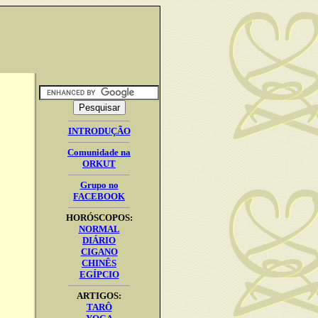
INTRODUÇÃO
Comunidade na
ORKUT
Grupo no
FACEBOOK
HORÓSCOPOS:
NORMAL
DIÁRIO
CIGANO
CHINÊS
EGÍPCIO
ARTIGOS:
TARÔ