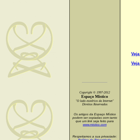
Veja
Veja
Copyright © 1997-2012
Espaço Místico
"O lado esotérico da Internet"
Direitos Reservados
Os artigos da Espaço Místico
podem ser copiadas com tanto
que um link seja feito para
www.mistico.com
Respeitamos a sua privaciade:
Política de Privacidade