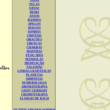
YOGA
VELAS
ERVAS
REIKI
ANJOS
BANHOS
APELOS
MAGIAS
SONHOS
CRISTAIS
ORAÇÕES
CRENÇAS
CHAKRAS
MANTRAS
FENG SHUI
MANDALAS
MEDITAÇÃO
TALISMÃS
LINHAS GEOPÁTICAS
PLANETAS
SIMPATIAS
NUMEROLOGIA
AROMATERAPIA
SAINT GERMAIN
CROMOTERAPIA
FLORAIS DE BACH
SIGNIFICADO DOS SONHOS