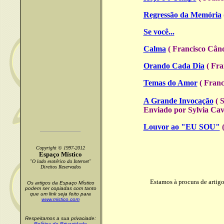
Regressão da Memória
Se você...
Calma
( Francisco Când
Orando Cada Dia
( Fra
Temas do Amor
( Franc
A Grande Invocação
( S
Enviado por Sylvia Cav
Louvor ao "EU SOU"
(
Copyright © 1997-2012
Espaço Místico
"O lado esotérico da Internet"
Direitos Reservados
Estamos à procura de artigo
Os artigos da Espaço Místico
podem ser copiadas com tanto
que um link seja feito para
www.mistico.com
Respeitamos a sua privaciade:
Política de Privacidade