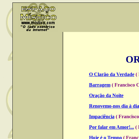
O
O Clarão da Verdade
( 
Barragem
( Francisco 
Oração da Noite
Renovemo-nos dia à di
Impaciência
( Francisco
Por falar em Amor!...
( 
Hoje é o Tempo
( Franc