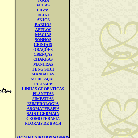
YOGA
VELAS
ERVAS
REIKI
ANJOS
BANHOS
APELOS
MAGIAS
SONHOS
CRISTAIS
ORAÇÕES
CRENÇAS
CHAKRAS
MANTRAS
FENG SHUI
MANDALAS
MEDITAÇÃO
TALISMÃS
LINHAS GEOPÁTICAS
PLANETAS
SIMPATIAS
NUMEROLOGIA
AROMATERAPIA
SAINT GERMAIN
CROMOTERAPIA
FLORAIS DE BACH
SIGNIFICADO DOS SONHOS