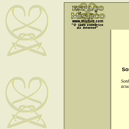
So
Sonh
acua