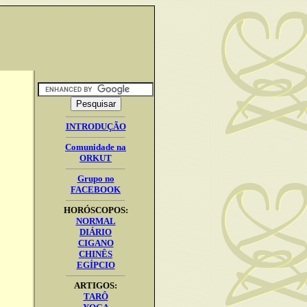
INTRODUÇÃO
Comunidade na
ORKUT
Grupo no
FACEBOOK
HORÓSCOPOS:
NORMAL
DIÁRIO
CIGANO
CHINÊS
EGÍPCIO
ARTIGOS:
TARÔ