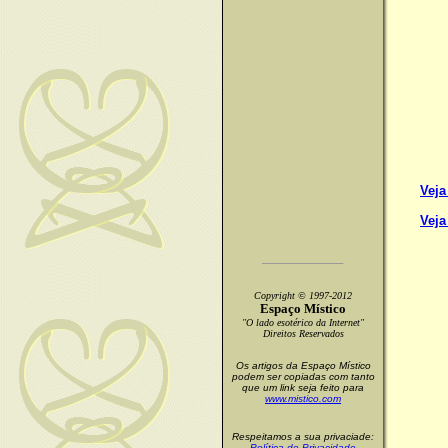
Veja
Veja
Copyright © 1997-2012
Espaço Místico
"O lado esotérico da Internet"
Direitos Reservados
Os artigos da Espaço Místico
podem ser copiadas com tanto
que um link seja feito para
www.mistico.com
Respeitamos a sua privaciade:
Política de Privacidade