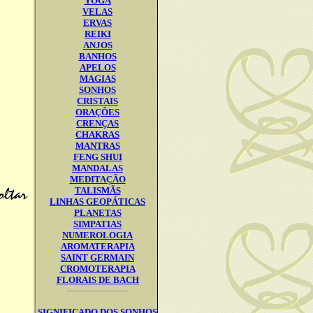
YOGA
VELAS
ERVAS
REIKI
ANJOS
BANHOS
APELOS
MAGIAS
SONHOS
CRISTAIS
ORAÇÕES
CRENÇAS
CHAKRAS
MANTRAS
FENG SHUI
MANDALAS
MEDITAÇÃO
TALISMÃS
LINHAS GEOPÁTICAS
PLANETAS
SIMPATIAS
NUMEROLOGIA
AROMATERAPIA
SAINT GERMAIN
CROMOTERAPIA
FLORAIS DE BACH
SIGNIFICADO DOS SONHOS