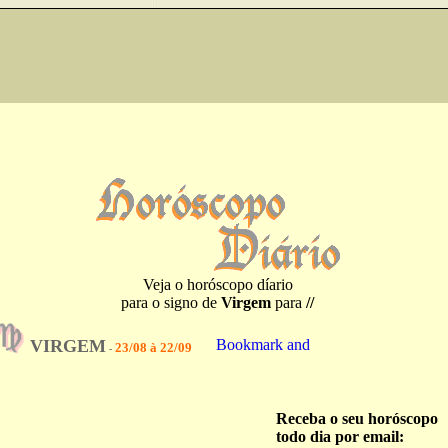
Veja o horóscopo díario
para o signo de
Virgem
para
//
VIRGEM
23/08 à 22/09
-
Receba o seu horóscopo
todo dia por email: