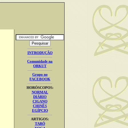
INTRODUÇÃO
Comunidade na
ORKUT
Grupo no
FACEBOOK
HORÓSCOPOS:
NORMAL
DIÁRIO
CIGANO
CHINÊS
EGÍPCIO
ARTIGOS:
TARÔ