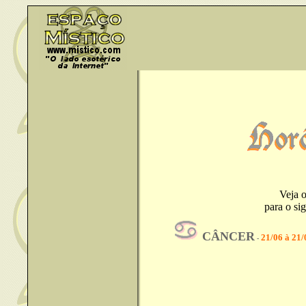
Veja o
para o si
CÂNCER
21/06 à 21/
-