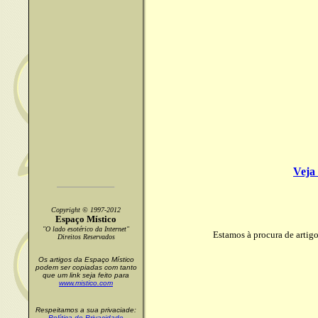
Veja 
Copyright © 1997-2012
Espaço Místico
"O lado esotérico da Internet"
Estamos à procura de artigo
Direitos Reservados
Os artigos da Espaço Místico
podem ser copiadas com tanto
que um link seja feito para
www.mistico.com
Respeitamos a sua privaciade:
Política de Privacidade