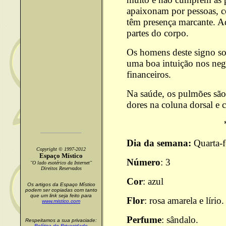
apaixonam por pessoas, co
têm presença marcante. A
partes do corpo.
Os homens deste signo so
uma boa intuição nos neg
financeiros.
Na saúde, os pulmões são
dores na coluna dorsal e c
Dia da semana:
Quarta-f
Copyright © 1997-2012
Espaço Místico
Número
: 3
"O lado esotérico da Internet"
Direitos Reservados
Cor
: azul
Os artigos da Espaço Místico
podem ser copiadas com tanto
que um link seja feito para
Flor
: rosa amarela e lírio.
www.mistico.com
Perfume
: sândalo.
Respeitamos a sua privaciade:
Política de Privacidade