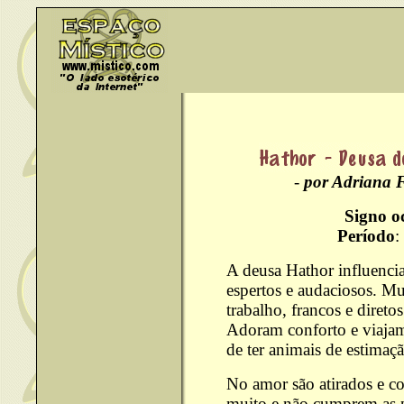
-
por Adriana F
Signo o
Período
:
A deusa Hathor influencia
espertos e audaciosos. Mu
trabalho, francos e diret
Adoram conforto e viaj
de ter animais de estimaç
No amor são atirados e c
muito e não cumprem as p