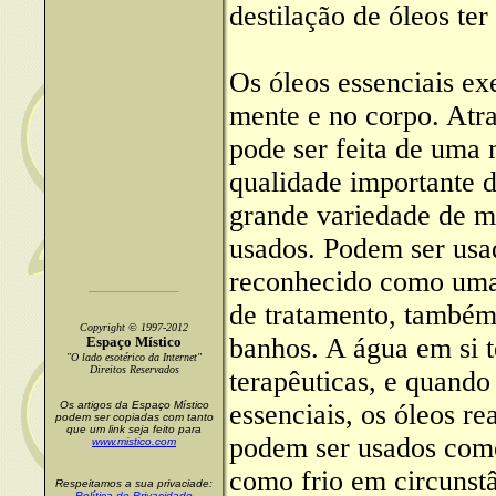
destilação de óleos ter
Os óleos essenciais ex
mente e no corpo. Atr
pode ser feita de uma 
qualidade importante d
grande variedade de m
usados. Podem ser usa
reconhecido como uma
de tratamento, també
Copyright © 1997-2012
banhos. A água em si 
Espaço Místico
"O lado esotérico da Internet"
Direitos Reservados
terapêuticas, e quand
Os artigos da Espaço Místico
essenciais, os óleos r
podem ser copiadas com tanto
que um link seja feito para
podem ser usados como
www.mistico.com
como frio em circunstâ
Respeitamos a sua privaciade:
Política de Privacidade